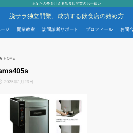
あなたの夢を叶える飲食店開業のお手伝い
脱サラ独立開業、成功する飲食店の始め方
ページ
開業教室
訪問診断サポート
プロフィール
お問
HOME
ams405s
2025年1月23日