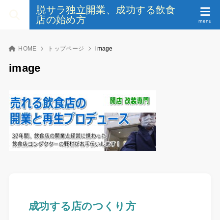
脱サラ独立開業、成功する飲食
店の始め方
HOME
トップページ
image
image
成功する店のつくり方