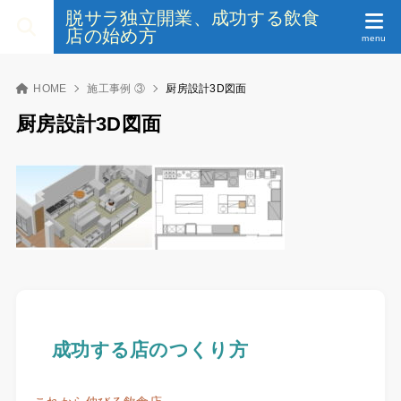
脱サラ独立開業、成功する飲食
店の始め方
HOME
施工事例 ③
厨房設計3D図面
厨房設計3D図面
成功する店のつくり方