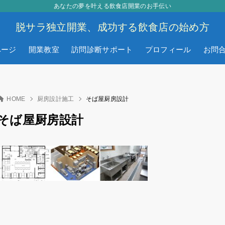
あなたの夢を叶える飲食店開業のお手伝い
脱サラ独立開業、成功する飲食店の始め方
ページ
開業教室
訪問診断サポート
プロフィール
お問
HOME
厨房設計施工
そば屋厨房設計
そば屋厨房設計