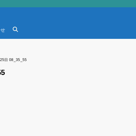
合せ
25日 08_35_55
55