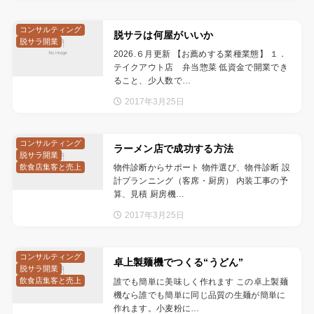
コンサルティング
脱サラは何屋がいいか
脱サラ開業
2026.６月更新 【お薦めする業種業態】 １．
テイクアウト店 弁当惣菜 低資金で開業でき
ること、少人数で…
2017年3月25日
コンサルティング
ラーメン店で成功する方法
脱サラ開業
飲食店集客と売上
物件診断からサポート 物件選び、物件診断 設
計プランニング（客席・厨房） 内装工事の予
算、見積 厨房機…
2017年3月25日
コンサルティング
卓上製麺機でつくる“うどん”
脱サラ開業
飲食店集客と売上
誰でも簡単に美味しく作れます この卓上製麺
機なら誰でも簡単に同じ品質の生麺が簡単に
作れます。小麦粉に…