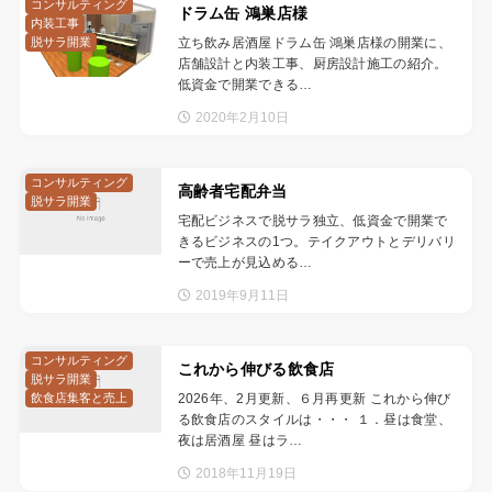
コンサルティング
ドラム缶 鴻巣店様
内装工事
脱サラ開業
立ち飲み居酒屋ドラム缶 鴻巣店様の開業に、
店舗設計と内装工事、厨房設計施工の紹介。
低資金で開業できる…
2020年2月10日
コンサルティング
高齢者宅配弁当
脱サラ開業
宅配ビジネスで脱サラ独立、低資金で開業で
きるビジネスの1つ。テイクアウトとデリバリ
ーで売上が見込める…
2019年9月11日
コンサルティング
これから伸びる飲食店
脱サラ開業
飲食店集客と売上
2026年、2月更新、６月再更新 これから伸び
る飲食店のスタイルは・・・ １．昼は食堂、
夜は居酒屋 昼はラ…
2018年11月19日